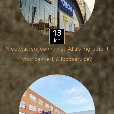
13
jan
Nieuwjaarsbijeenkomst: AI als ingrediënt
voor bakkerij & foodservice?