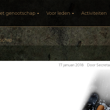
et genootschap
Voor leden
Activiteiten
tschap
17 januari 2018
|
Door Secreta