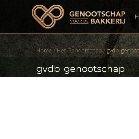
H
Home
/
Het Genootschap
/
gvdb_genoo
gvdb_genootschap