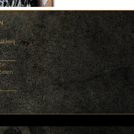
N
akkerij
che
oeien