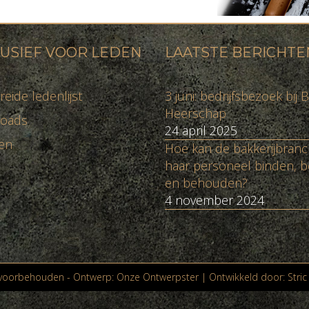
USIEF VOOR LEDEN
LAATSTE BERICHTE
reide ledenlijst
3 juni: bedrijfsbezoek bij B
Heerschap
oads
24 april 2025
en
Hoe kan de bakkerijbran
haar personeel binden, b
en behouden?
4 november 2024
n voorbehouden - Ontwerp:
Onze Ontwerpster
| Ontwikkeld door:
Stric