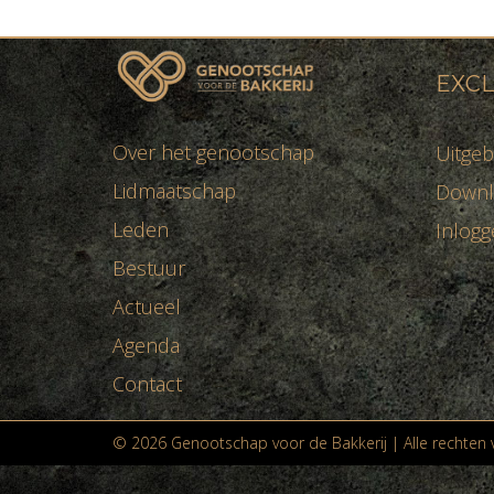
EXCL
Over het genootschap
Uitgeb
Lidmaatschap
Downl
Leden
Inlogg
Bestuur
Actueel
Agenda
Contact
© 2026 Genootschap voor de Bakkerij | Alle rechte