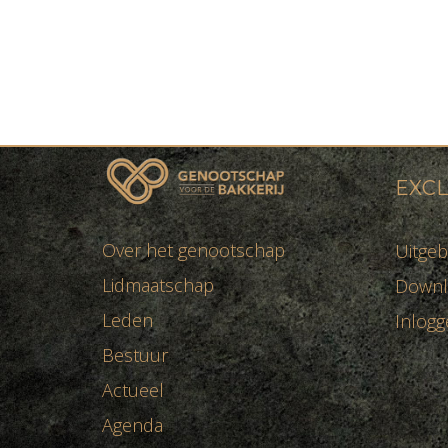
EXCL
Over het genootschap
Uitgeb
Lidmaatschap
Downl
Leden
Inlogg
Bestuur
Actueel
Agenda