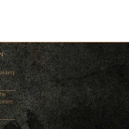
N
akkerij
che
oeien