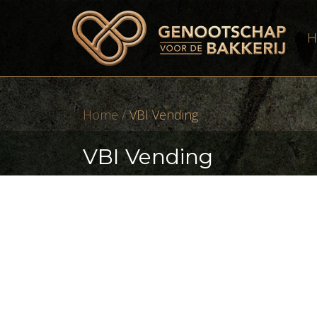
H
Home
/
VBI Vending
VBI Vending