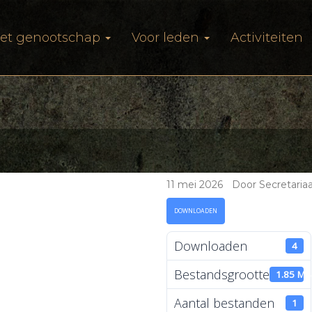
et genootschap
Voor leden
Activiteiten
11 mei 2026
|
Door Secretaria
DOWNLOADEN
Downloaden
4
Bestandsgrootte
1.85 MB
Aantal bestanden
1