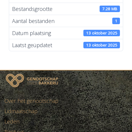
Bestandsgrootte
7.28 MB
Aantal bestanden
1
Datum plaatsing
13 oktober 2025
Laatst geüpdatet
13 oktober 2025
Presentatie bijeenkomst 7
oktober 2025
Over het genootschap
Lidmaatschap
Leden
Bestuur