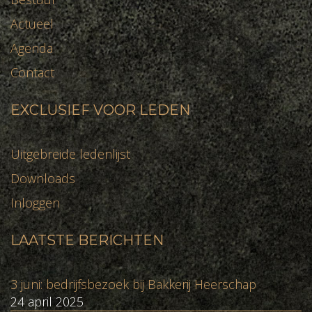
Actueel
Agenda
Contact
EXCLUSIEF VOOR LEDEN
Uitgebreide ledenlijst
Downloads
Inloggen
LAATSTE BERICHTEN
3 juni: bedrijfsbezoek bij Bakkerij Heerschap
24 april 2025